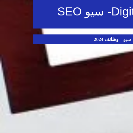
–سيو –
وظ
ائف 2024