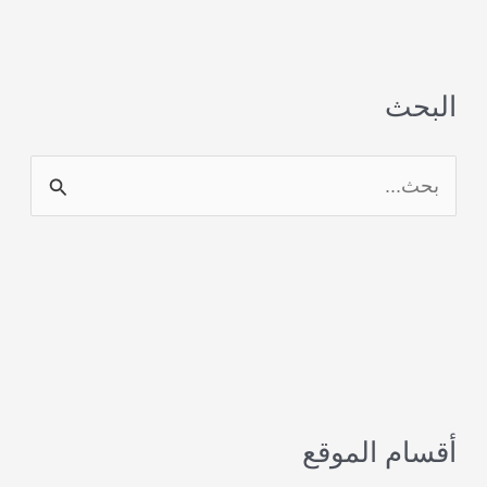
البحث
ا
ل
ب
ح
ث
ع
ن
أقسام الموقع
: