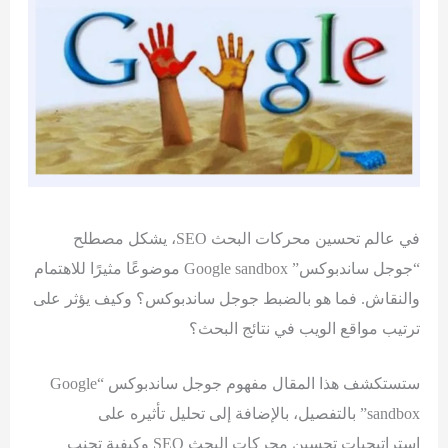
في عالم تحسين محركات البحث SEO، يشكل مصطلح
“جوجل ساندبوكس” Google sandbox موضوعًا مثيرًا للاهتمام
والنقاش. فما هو بالضبط جوجل ساندبوكس؟ وكيف يؤثر على
ترتيب مواقع الويب في نتائج البحث؟
ستستكشف هذا المقال مفهوم جوجل ساندبوكس “Google
sandbox” بالتفصيل، بالإضافة إلى تحليل تأثيره على
استراتيجيات تحسين محركات البحث SEO وكيفية تجنب