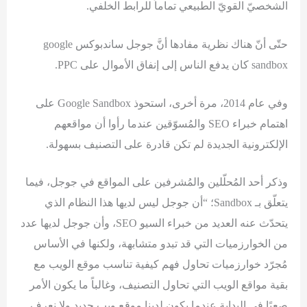
الشخصيّ القويّ الطبيعي تماماً للرابط الخلفي.
حتّى أنّ هناك نظرية مفادها أنَّ جوجل ساندبوكس google
sandbox كان يدفع الناس إلى إنفاق الأموال على PPC.
وفي عام 2014، مرة أخرى، استحوذ Google Sandbox على
اهتمام خبراء SEO والمُسوّقين عندما رأوا أن مواقعهم
الإلكترونية الجديدة لم تكن قادرة على التصنيف بسهولة.
وذكر أحد المُحلّلين والمُشرفين على المواقع في جوجل، فيما
يتعلّق بـ Sandbox؛ “أن جوجل ليس لديها هذا النظام الذي
يتحدّث عنه العديد من خبراء السيو SEO، وأن جوجل لديها عدد
من الخوارزميات التي قد تبدو متشابهة، ولكنها في الأساس
مُجرّد خوارزميات تحاول فهم كيفية تناسب موقع الويب مع
بقية مواقع الويب التي تحاول التصنيف، وغالباً ما يكون الأمر
صعبًا في البداية عندما يكون لدينا موقع ويب جديد ولا نعرف