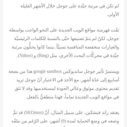
لم تكن في مرتبة جيَّدة على جوجل خلال الأشهر القليلة
الأولى.
تمَّت فهرسة مواقع الويب الجديدة على النحو الواجب بواسطة
جوجل، لكنّ لم يتمّ تصنيفها حتّى بالنسبة للكلمات الرئيسيَّة
والعبارات منخفضة المنافسة نسبيَّاً. بينما كانوا يحتلُّون مرتبة
جيَّدة في محركَّات البحث الأخرى، مثل (Bing) و (Yahoo).
ويستمرّ تأثير جوجل ساندبوكس google sandbox هذا من بضعة
أسابيع إلى عدّة أشهر. مع الأخذ في الاعتبار أنّ جوجل تريد
تقديم محتوى موثوق وعالي الجودة لمستخدميها وقد لا تثق
في مواقع الويب الجديدة تماماً، فهذا منطقيٌّ بالفعل.
يعتقد راند فيشكين، على سبيل المثال، أنَّ (SEOmoz) قد تمَّ
وضعه في وضع الحماية لمدة (9) أشهر، على الرُغم من ملفّه