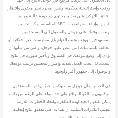
بأن الحصول على ترتيب مرتفع في جوجل يحتاج إلى جهد
ووقت وإستراتيجية محكمة، وليس بمجرد نشر محتوى وانتظار
النتائج. بالتركيز على تقديم محتوى ذو جودة عالية ومفيد
للزوار، وإتباع إستراتيجيات SEO المناسبة، يمكن تحسين
ترتيب موقعك على جوجل والوصول إلى المستخدمين
المستهدفين. ويجب تجنب القيام بأي ممارسات غير أخلاقية أو
مخالفة للسياسات التي تنص عليها جوجل، والتي من شأنها أن
تؤدي إلى وضع موقعك في الصندوق وتأخير ظهوره في نتائج
البحث. لذا، يجب العمل بجدية وإصرار لتحسين ترتيب موقعك
والوصول إلى جمهور أكبر وأوسع.
في الختام، يظل جوجل ساندبوكس تحديًا يواجهه المسوّقون
الرقميون ومالكو المواقع على حد سواء. على الرغم من ذلك،
يمكن للتفهم الجيد لهذه الظاهرة واتخاذ الخطوات اللازمة
لتجنب التأثيرات السلبية أن يساعد على تحقيق نتائج إيجابية
في جهود التسويق عبر الإنترنت.