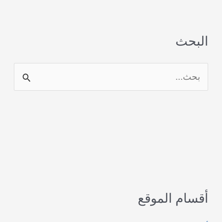
البحث
ا
ل
ب
ح
ث
ع
ن
أقسام الموقع
: