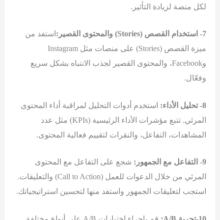
لكل منصة لزيادة التأثير.
7- استخدام القصص (Stories) والمحتوى القصير:
استفد من
ميزة القصص (Stories) على منصات مثل Instagram
وFacebook، والمحتوى القصير لجذب الانتباه بشكل سريع
وفعّال.
8- تحليل الأداء:
استخدم أدوات التحليل لمراقبة أداء المحتوى
المرئي. تتبع مؤشرات الأداء الرئيسية (KPIs) مثل عدد
المشاهدات، التفاعل، والنقرات لتقييم فعالية المحتوى.
9- التفاعل مع الجمهور:
شجع على التفاعل مع المحتوى
المرئي من خلال الدعوات للعمل (Call to Action) والتعليقات.
استجب لتعليقات الجمهور واستفد منها لتحسين استراتيجياتك.
10-تجربة A/B:
قم بإجراء اختبارات A/B على أنواع مختلفة