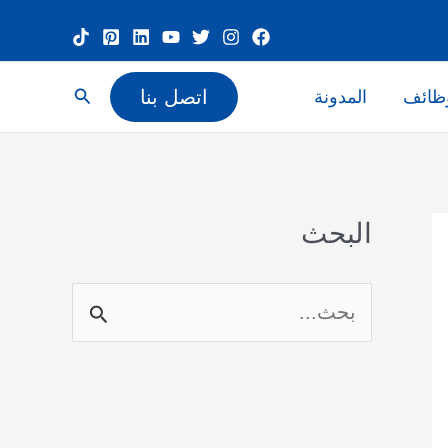
البحث
اتصل بنا
ظائف
المدونة
البحث
ا
ل
ب
ح