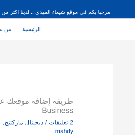
خطي
مرحبا بكم في موقع شيماء المهدي .. لدينا اكثر من 15 عاما من الخبرة
لى
لمحتوى
الرئيسية
من ن
Business
2 تعليقات
/
ديجيتال ماركتنج
,
م
mahdy