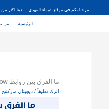
خطي
مرحبا بكم في موقع شيماء المهدي .. لدينا اكثر من 15 عاما من الخبرة
لى
لمحتوى
الرئيسية
من ن
ما الفرق بين روابط DoFollow و NoFollow؟
اترك تعليقاً
/
ديجيتال ماركتنج
/