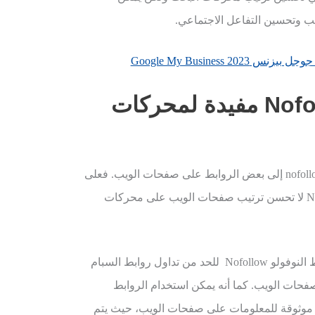
ب وتحسين التفاعل الاجتماعي.
Google My Business 
Nofo
مفيدة لمحركات
نعم، من المهم أن يتم إضافة روابط nofollow إلى بعض الروابط على صفحات الويب. فعلى
الرغم من أن الروابط النوفولو Nofollow لا تحسن ترتيب صفحات الويب على محركات
على سبيل المثال، يتم استخدام الروابط النوفولو Nofollow للحد من تداول روابط السبام
فحات الويب. كما أنه يمكن استخدام الروابط
رة إلى مصادر موثوقة للمعلومات على صفحات الويب، حيث يتم