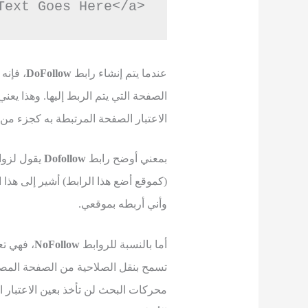
<a href="https://example.com">Anchor Text Goes Here</a>
عندما يتم إنشاء رابط
DoFollow
، فإنه
الصفحة التي يتم الربط إليها. وهذا يعن
الاعتبار الصفحة المرتبطة به كجزء من
بمعني أوضح رابط
Dofollow
يقول لزواح
(كموقع أضع هذا الرابط) أشير إلى هذا 
وأني أربطه بموقعي.
أما بالنسبة للروابط
NoFollow
، فهي تع
تسمح بنقل الصلاحية من الصفحة المصدر
محركات البحث لن تأخذ بعين الاعتبار 