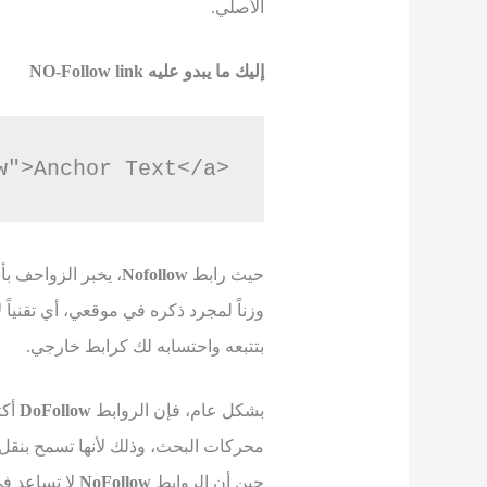
الأصلي.
إليك ما يبدو عليه NO-Follow link
<a href="https://example.com" rel="nofollow">Anchor Text</a>
حيث رابط
Nofollow
، يخبر الزواحف بأ
وزناً لمجرد ذكره في موقعي، أي تقنياً
بتتبعه واحتسابه لك كرابط خارجي.
بشكل عام، فإن الروابط
DoFollow
أكث
محركات البحث، وذلك لأنها تسمح بنقل 
حين أن الروابط
NoFollow
لا تساعد ف