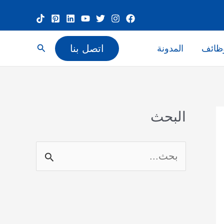
البحث
اتصل بنا
ظائف
المدونة
البحث
ا
ل
ب
ح