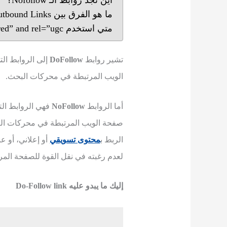
أين تجد روابط الـ Nofollow؟
ما هو الفرق بين Natural vs. Unnatural Inbound and Outbound Links؟
متي استخدم rel=”sponsored” and rel=”ugc”؟
تشير روابط
DoFollow
إلى الروابط ال
الويب المرتبطة في محركات البحث.
أما الروابط
NoFollow
فهي الروابط الت
صفحة الويب المرتبطة في محركات الب
الربط ب
محتوى تسويقي
أو إعلاني، أو 
لعدم رغبته في نقل القوة للصفحة المرت
إليك ما يبدو عليه Do-Follow link