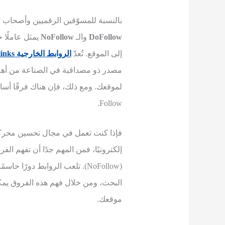
بالنسبة للمسوّقين الرقميين وأصحاب ال
DoFollow
والـ
NoFollow
يمثل عاملًا
إلى الموقع. تُعدّ
الروابط الخارجية Backlinks
مصدر ذو مصداقية في الصناعة من أهم
Follow.
فإذا كنت تعمل في مجال تحسين محرك
(NoFollow). تلعب الروابط دو
البحث، ومن خلال فهم هذه الفروق يمكن
موقعك.