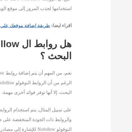
استخدامها لجذب المرور إلى موقع الوي
اقراء ايضا:
طريقة إضافة موقعك علي جوجل بيزنس 2023
هل روابط ال
llow
البحث ؟
البحث، إلا أنها توفر فوائد أخرى مهمة.
والروابط ذات الجودة المنخفضة على ص
النوفولو Nofollow للإشا